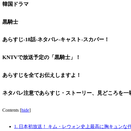
韓国ドラマ
黒騎士
あらすじ-18
話-ネタバレ-キャスト-スカパー！
KNTVで放送予定の
「黒騎士」！
あらすじを全てお伝えしますよ！
ネタバレ注意であらすじ・ストーリー、
見どころを一
Contents
[
hide
]
1.
日本初放送！ キム・レウォン史上最高に胸キュンな