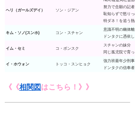
努力で念願の記者
ヘリ（ガールズデイ）
ソン・ジアン
恥知らずで怒りっ
特ダネ！を追う熱
意識不明の幽体離
キム・ソノ(スンホ)
コン・スチャン
ドンタクに憑依し
スチャンの妹分
イム・セミ
コ・ボンスク
同じ孤児院で育っ
強力班最年少刑事
イ・ホウォン
トッコ・スンヒョク
ドンタクの信奉者
《《
相関図
はこちら！》》