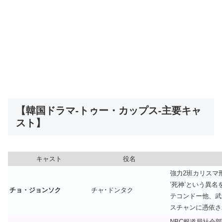
【韓国ドラマ-トゥー・カップス-主要キャ
スト】
キャスト
役名
強力2班カリスマ
’死神’という異名
チョ・ジョンソク
チャ･ドンタク
テコンドー他、武
スチャンに憑依さ
NBC報道局社会部