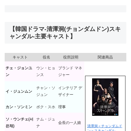
【韓国ドラマ-清潭洞(チョンダムドン)スキ
ャンダル-主要キャスト】
キャスト
役名
役所説明
関連商品
チェ・ジョンユ
ウン・ヒョ
ブランド マネ
ン
ンス
ジャー
チャン・ソ
インテリア デ
イ・ジュンムン
ジュン
ザイナー
カン・ソンミン
ボク・スホ
理事
ソ・ウンチェ(서
ナム・ジュ
会長の一人娘
은채)
ナ
清潭洞＜チョンダムド
ン＞スキャンダル