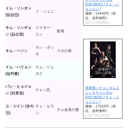
DVD-BOX1 [ チェ・ジ
イム・ソンオン
ョンユン ]
イ・ジェニ
価格：19440円（税
(임성언)
込、送料無料)
(2017/4/16時点)
キム・ソンギョ
ドクター・
医者
ン (김선경)
ユン
カン・ボッ
キム・ヘソン
スホの母
キ
イム・ハリョン
ナム・ジェ
(임하룡)
ボク
パン・ヒョジョ
清潭洞＜チョンダムド
チャン氏
ン＞スキャンダル
ン (반효정)
DVD-BOX2 [ チェ・ジ
ョンユン ]
ユ・ジイン (유지
チェ・セラ
価格：17010円（税
ナム会長の妻
込、送料無料)
인)
ン
(2017/4/16時点)