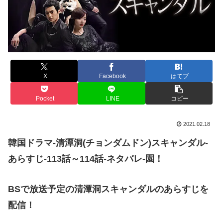
X
Facebook
はてブ
Pocket
LINE
コピー
2021.02.18
韓国ドラマ-清潭洞(チョンダムドン)スキャンダル-
あらすじ-113話～114話-ネタバレ-園！
BSで放送予定の清潭洞スキャンダルのあらすじを
配信！