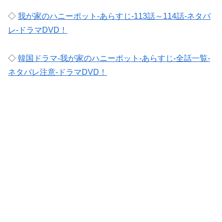
◇
我が家のハニーポット-あらすじ-113話～114話-ネタバ
レ-ドラマDVD！
◇
韓国ドラマ-我が家のハニーポット-あらすじ-全話一覧-
ネタバレ注意-ドラマDVD！