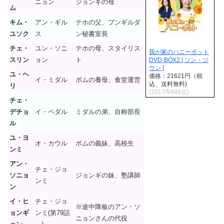
ニョン
ジョンギの母
ム
キム・
アン・ギル
テホの父、プンギルダ
ユソク
ス
ン秘書室長
チェ・
ユン・ソニ
テホの母、スタイリス
我が家のハニーポット
スリン
ョン
ト
DVD-BOX2 [ ソン・ジ
ウン ]
ユ・ヘ
価格：21621円（税
イ・ミダル
ボムの養母、食堂運営
込、送料無料)
リ
(2017/5/6時点)
チェ・
デチョ
イ・ペダル
ミダルの弟、自称部長
ル
ユ・ヨ
オ・カウル
ボムの義妹、高校生
ンミ
アン・
チェ・ジョ
ソニョ
ジョンギの妹、塾講師
ンミ
ン
イ・ヒ
チェ・ジョ
※途中降板のアン・ソ
ョンギ
ンミ(第79話
ニョンさんの代役