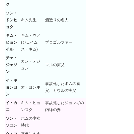
ク
ソン・
ドンヒ
キム先生
酒造りの名人
ョク
キム・
キム・ウノ
ヒョン
(ジェイム
プロゴルファー
イル
ス・キム)
チェ・
カン・テジ
ジェソ
マルの実父
ュン
ン
イ・ギ
事故死したボムの養
ョンヨ
オ・ヨンホ
父、カウルの実父
ン
イ・カ
キム・ヒョ
事故死したジョンギの
ニ
ンスク
内縁の妻
ソン・
ボムの少女
ソユン
時代
ク・コ
アランの少