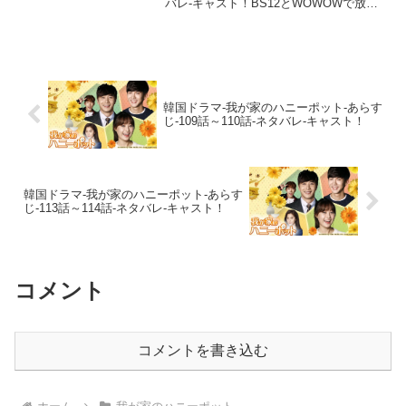
バレ-キャスト！BS12とWOWOWで放送
予定の我が家のハニーポットのあらすじ
を配信！ネタバレ注意であらすじ・スト
ーリー、相関図なども併せて見どころを
一挙...
韓国ドラマ-我が家のハニーポット-あらす
じ-109話～110話-ネタバレ-キャスト！
韓国ドラマ-我が家のハニーポット-あらす
じ-113話～114話-ネタバレ-キャスト！
コメント
コメントを書き込む