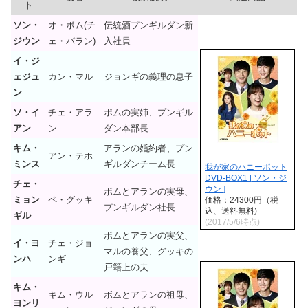
ト
ソン・
オ・ボム(チ
伝統酒プンギルダン新
ジウン
ェ・パラン)
入社員
イ・ジ
ェジュ
カン・マル
ジョンギの義理の息子
ン
ソ・イ
チェ・アラ
ポムの実姉、プンギル
アン
ン
ダン本部長
キム・
アランの婚約者、プン
アン・テホ
ミンス
ギルダンチーム長
我が家のハニーポット
DVD-BOX1 [ ソン・ジ
チェ・
ウン ]
ボムとアランの実母、
ミョン
ペ・グッキ
価格：24300円（税
プンギルダン社長
込、送料無料)
ギル
(2017/5/6時点)
ボムとアランの実父、
イ・ヨ
チェ・ジョ
マルの養父、グッキの
ンハ
ンギ
戸籍上の夫
キム・
キム・ウル
ボムとアランの祖母、
ヨンリ