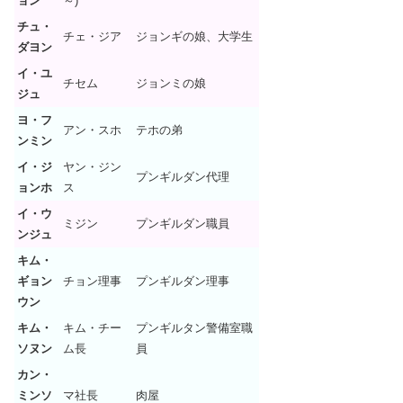
ョン
～)
チュ・
チェ・ジア
ジョンギの娘、大学生
ダヨン
イ・ユ
チセム
ジョンミの娘
ジュ
ヨ・フ
アン・スホ
テホの弟
ンミン
イ・ジ
ヤン・ジン
プンギルダン代理
ョンホ
ス
イ・ウ
ミジン
プンギルダン職員
ンジュ
キム・
ギョン
チョン理事
プンギルダン理事
ウン
キム・
キム・チー
プンギルタン警備室職
ソヌン
ム長
員
カン・
ミンソ
マ社長
肉屋