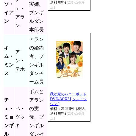
送料無料)
(2017/5/6時
ソ・
実姉、
点)
ェ・
イア
プンギ
アラ
ン
ルダン
ン
本部長
アラン
キ
の婚約
ア
ム・
者、プ
ン・
ミン
ンギル
テホ
ス
ダンチ
ーム長
ボムと
我が家のハニーポット
DVD-BOX2 [ ソン・ジ
チ
アラン
ウン ]
ェ・
ペ・
の実
価格：21621円（税込、
送料無料)
(2017/5/6時
ミョ
グッ
母、プ
点)
ンギ
キ
ンギル
ル
ダン社