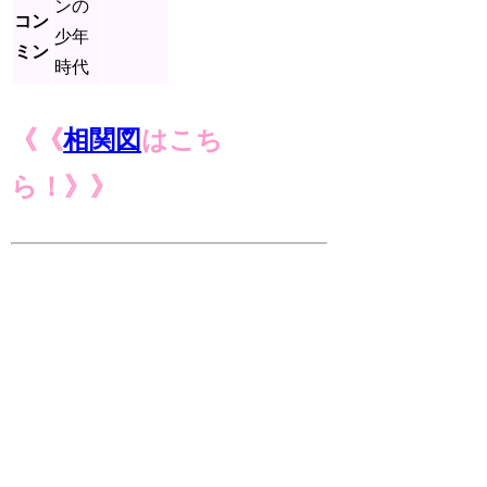
ンの
コン
少年
ミン
時代
《《
相関図
はこち
ら！》》