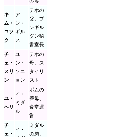
の母
テホの
キ
ア
父、プ
ム・
ン・
ンギル
ユソ
ギル
ダン秘
ク
ス
書室長
チ
ユ
テホの
ェ・
ン・
母、ス
スリ
ソニ
タイリ
ン
ョン
スト
ボムの
イ・
ユ・
養母、
ミダ
ヘリ
食堂運
ル
営
チ
ミダル
イ・
ェ・
の弟、