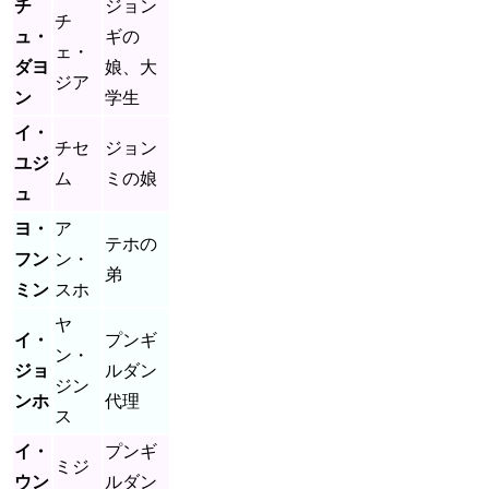
チ
ジョン
チ
ュ・
ギの
ェ・
ダヨ
娘、大
ジア
ン
学生
イ・
チセ
ジョン
ユジ
ム
ミの娘
ュ
ヨ・
ア
テホの
フン
ン・
弟
ミン
スホ
ヤ
イ・
プンギ
ン・
ジョ
ルダン
ジン
ンホ
代理
ス
イ・
プンギ
ミジ
ウン
ルダン