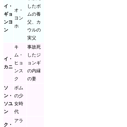
イ・
したボ
オ・
ギョ
ムの養
ヨン
ンヨ
父、カ
ホ
ン
ウルの
実父
キ
事故死
ム・
したジ
イ・
ヒョ
ョンギ
カニ
ンス
の内縁
ク
の妻
ソ
ボム
ン・
の少
ソユ
女時
ン
代
アラ
ク・