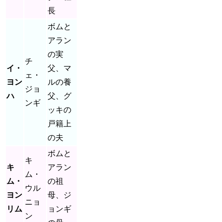
長
ボムと
アラン
の実
チ
イ・
父、マ
ェ・
ヨン
ルの養
ジョ
ハ
父、グ
ンギ
ッキの
戸籍上
の夫
ボムと
キ
キ
アラン
ム・
ム・
の祖
ウル
ヨン
母、ジ
ニョ
リム
ョンギ
ン