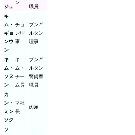
ン
ジュ
職員
キ
ム・
チョ
プンギ
ギョ
ン理
ルダン
ンウ
事
理事
ン
キ
キ
プンギ
ム・
ム・
ルタン
ソヌ
チー
警備室
ン
ム長
職員
カ
ン・
マ社
肉屋
ミン
長
ソク
ソ