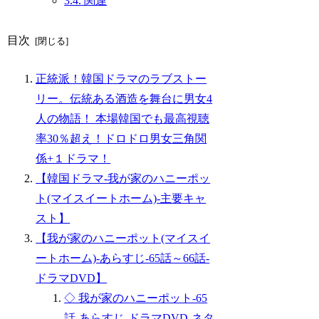
3.4.
関連
目次
正統派！韓国ドラマのラブストー
リー。伝統ある酒造を舞台に男女4
人の物語！ 本場韓国でも最高視聴
率30％超え！ドロドロ男女三角関
係+１ドラマ！
【韓国ドラマ-我が家のハニーポッ
ト(マイスイートホーム)-主要キャ
スト】
【我が家のハニーポット(マイスイ
ートホーム)-あらすじ-65話～66話-
ドラマDVD】
◇ 我が家のハニーポット-65
話-あらすじ-ドラマDVD-ネタ