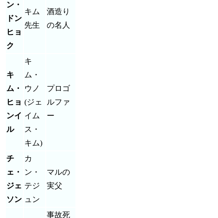
ン・
キム
酒造り
ドン
先生
の名人
ヒョ
ク
キ
キ
ム・
ム・
ウノ
プロゴ
ヒョ
(ジェ
ルファ
ンイ
イム
ー
ル
ス・
キム)
チ
カ
ェ・
ン・
マルの
ジェ
テジ
実父
ソン
ュン
事故死