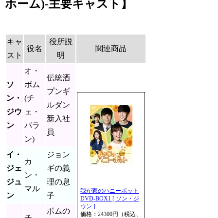
ホーム)-主要キャスト】
キャ
役所説
役名
関連商品
スト
明
オ・
伝統酒
ソ
ボム
プンギ
ン・
(チ
ルダン
ジウ
ェ・
新入社
ン
パラ
員
ン)
イ・
ジョン
カ
ジェ
ギの義
ン・
ジュ
理の息
マル
我が家のハニーポット
ン
子
DVD-BOX1 [ ソン・ジ
ウン ]
ポムの
価格：24300円（税込、
チ