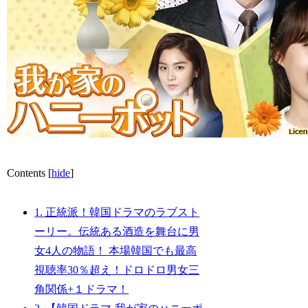
Contents
[
hide
]
1.
正統派！韓国ドラマのラブスト
ーリー。伝統ある酒造を舞台に男
女4人の物語！ 本場韓国でも最高
視聴率30％超え！ドロドロ男女三
角関係+１ドラマ！