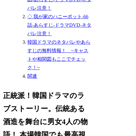
バレ注意！
◇ 我が家のハニーポット-66
話-あらすじ-ドラマDVD-ネタ
バレ注意！
韓国ドラマのネタバレやあら
すじの無料情報！ ~キャス
トや相関図もここでチェッ
ク！~
関連
正統派！韓国ドラマのラ
ブストーリー。伝統ある
酒造を舞台に男女4人の物
語！ 本場韓国でも最高視