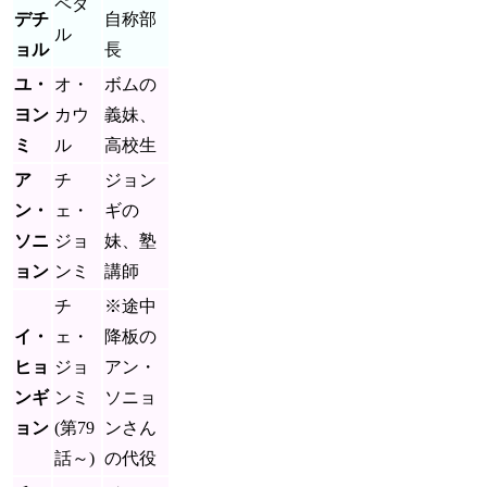
ペダ
デチ
自称部
ル
ョル
長
ユ・
オ・
ボムの
ヨン
カウ
義妹、
ミ
ル
高校生
ア
チ
ジョン
ン・
ェ・
ギの
ソニ
ジョ
妹、塾
ョン
ンミ
講師
チ
※途中
イ・
ェ・
降板の
ヒョ
ジョ
アン・
ンギ
ンミ
ソニョ
ョン
(第79
ンさん
話～)
の代役