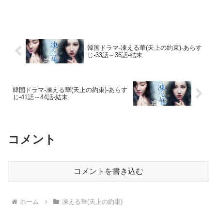
タバレ注意であらすじ・ストーリーをお
届けしますね！愛する人の裏切り！親子2
世代の悪縁！孤独な女性の復讐劇！主演
は、...
韓国ドラマ-凍える華(天上の約束)-あらす
じ-33話～36話-結末
韓国ドラマ-凍える華(天上の約束)-あらす
じ-41話～44話-結末
コメント
コメントを書き込む
ホーム
凍える華(天上の約束)