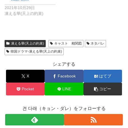
2021年10月29日
凍える華(天上の約束)
凍える華(天上の約束)
キャスト 相関図
ネタバレ
韓国ドラマ-凍える華(天上の約束)
シェアする
X
Facebook
はてブ
Pocket
LINE
コピー
견 다래（キョン・ダレ）をフォローする