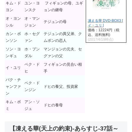
キム・ド
ユン・ヨ
フィギョンの母、ユギ
ヨン
ンスク
ョンの継母
オ・ヨン
オ・マン
凍える華 DVD-BOX3 [
テジュンの母
シル
ジョン
イ・ユリ ]
価格：12224円（税
カン・ボ
ホ・セグ
テジュンの異父弟、ク
込、送料無料)
(2017/4/19時点)
ンソン
ァン
ムボンの恋人
ソン・ヨ
ホ・プン
マンジョンの元夫、セ
ンギュ
ダル
グァンの父
ペク・ド
フィギョンの見合い相
イ・ユリ
ヒ
手
パク・チ
ペク・ド
ャンファ
ドヒの養父、投資家
ンジン
ン
キム・ボ
アン・ソ
ドヒの養母
ミ
ジュ
【凍える華(天上の約束)-あらすじ-37話～