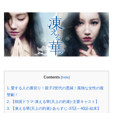
Contents
[
hide
]
1.
愛する人の裏切り！親子2世代の悪縁！孤独な女性の復
讐劇！
2.
【韓国ドラマ-凍える華(天上の約束)-主要キャスト】
3.
【凍える華(天上の約束)-あらすじ-37話～40話-結末】