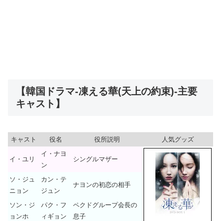
【韓国ドラマ-凍える華(天上の約束)-主要
キャスト】
キャスト
役名
役所説明
人気グッズ
イ・ナヨ
イ・ユリ
シングルマザー
ン
ソ・ジュ
カン・テ
ナヨンの初恋の相手
ニョン
ジュン
ソン・ジ
パク・フ
ペクドグループ会長の
ョンホ
ィギョン
息子