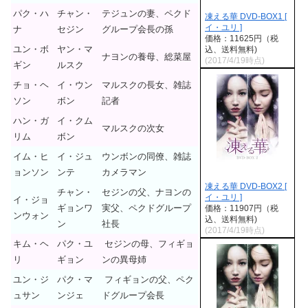
パク・ハ
チャン・
テジュンの妻、ペクド
凍える華 DVD-BOX1 [
イ・ユリ ]
ナ
セジン
グループ会長の孫
価格：11625円（税
ユン・ボ
ヤン・マ
込、送料無料)
ナヨンの養母、総菜屋
(2017/4/19時点)
ギン
ルスク
チョ・ヘ
イ・ウン
マルスクの長女、雑誌
ソン
ボン
記者
ハン・ガ
イ・クム
マルスクの次女
リム
ボン
イム・ヒ
イ・ジュ
ウンボンの同僚、雑誌
ョンソン
ンテ
カメラマン
凍える華 DVD-BOX2 [
チャン・
セジンの父、ナヨンの
イ・ユリ ]
イ・ジョ
ギョンワ
実父、ペクドグループ
価格：11907円（税
ンウォン
込、送料無料)
ン
社長
(2017/4/19時点)
キム・ヘ
パク・ユ
セジンの母、フィギョ
リ
ギョン
ンの異母姉
ユン・ジ
パク・マ
フィギョンの父、ペク
ュサン
ンジェ
ドグループ会長