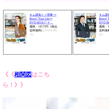
キム課長とソ理事 〜
キム課
Bravo! Your Life〜
Bravo! 
DVD-BOX1 [ ナ…
DVD-B
価格：14175円（税込、
価格：1
送料無料)
(2018/4/3時
送料無
点)
点)
《《
相関図
はこち
ら！》》