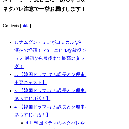
ネタバレ注意で
一挙お届けします！
Contents
[
hide
]
1.
ナムグン・ミンがコミカルな神
演技の怪演！ VS ニヒルな敵役ジ
ュノ 最初から最後まで最高のタッ
グ！
2.
【韓国ドラマ-キム課長とソ理事-
主要キャスト】
3.
【韓国ドラマ-キム課長とソ理事-
あらすじ-1話！】
4.
【韓国ドラマ-キム課長とソ理事-
あらすじ-2話！】
4.1.
韓国ドラマのネタバレや