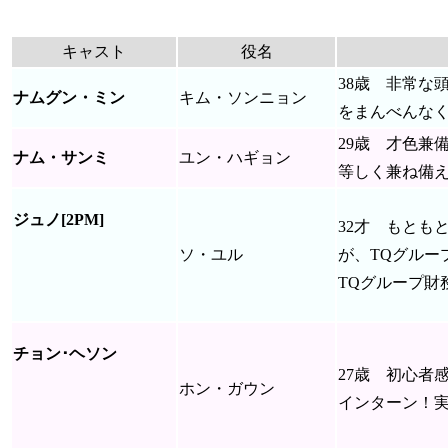
キャスト
役名
38歳 非常な
ナムグン・ミン
キム・ソンニョン
をまんべんな
29歳 才色
ナム・サンミ
ユン・ハギョン
等しく兼ね備え
ジュノ[2PM]
32才 もとも
ソ・ユル
が、TQグルー
TQグループ財
チョン･ヘソン
27歳 初心者
ホン・ガウン
インターン！