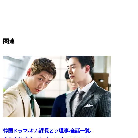
関連
韓国ドラマ-キム課長とソ理事-全話一覧-