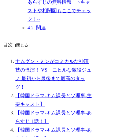
あらすじの無料情報！ ~キャ
ストや相関図もここでチェッ
ク！~
4.2.
関連
目次
ナムグン・ミンがコミカルな神演
技の怪演！ VS ニヒルな敵役ジュ
ノ 最初から最後まで最高のタッ
グ！
【韓国ドラマ-キム課長とソ理事-主
要キャスト】
【韓国ドラマ-キム課長とソ理事-あ
らすじ-1話！】
【韓国ドラマ-キム課長とソ理事-あ