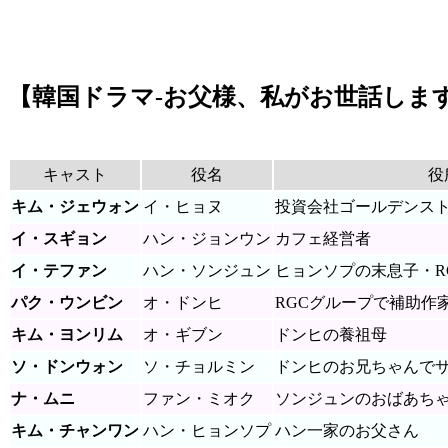
【韓国ドラマ-お父様、私がお世話しま
キャスト
役名
役
キム・ジェウォン
イ・ヒョヌ
投資会社ゴールデンス
イ・スギョン
ハン・ジョンウン
カフェ経営者
イ・テファン
ハン・ソンジュン
ヒョンソプの末息子・R
パク・ウンビン
オ・ドンヒ
RGCグループで補助作
キム・ヨンリム
オ・ギブン
ドンヒの養祖母
ソ・ドンウォン
ソ・チョルミン
ドンヒのお兄ちゃんで
ナ・ムニ
ファン・ミオク
ソンジュンのおばあち
キム・チャンワン
ハン・ヒョンソプ
ハン一家のお父さん