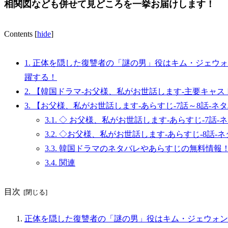
相関図なども併せて見どころを一挙お届けします！
Contents
[
hide
]
1.
正体を隠した復讐者の「謎の男」役はキム・ジェウォン！
躍する！
2.
【韓国ドラマ-お父様、私がお世話します-主要キャス
3.
【お父様、私がお世話します-あらすじ-7話～8話-ネタ
3.1.
◇ お父様、私がお世話します-あらすじ-7話-
3.2.
◇お父様、私がお世話します-あらすじ-8話-ネ
3.3.
韓国ドラマのネタバレやあらすじの無料情報！
3.4.
関連
目次
正体を隠した復讐者の「謎の男」役はキム・ジェウォン！！