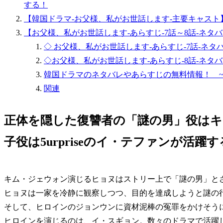
する！
【韓国ドラマ-お父様、私がお世話します-主要キャスト
【お父様、私がお世話します-あらすじ-7話～8話-ネタバレ
◇ お父様、私がお世話します-あらすじ-7話-ネタ
◇お父様、私がお世話します-あらすじ-8話-ネタバ
韓国ドラマのネタバレやあらすじの無料情報！ 
関連
正体を隠した復讐者の「謎の男」役はキ
子役は5urpriseのイ・テファンが活躍
キム・ジェウォン演じるヒョヌはストリー上で「謎の男」と
ヒョヌは一家を冷静に観察しつつ、目的を達成しようと謎の
そして、ヒロインのジョンウンに資材泥棒の冤罪をかけそう
ヒロインを演じるのは、イ・スギョン。数々のドラマで活躍