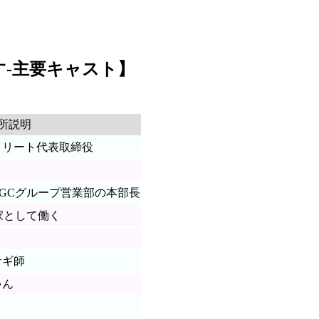
す-主要キャスト】
所説明
トリート代表取締役
GCグループ営業部の本部長
家として働く
サギ師
ゃん