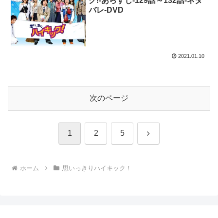
ク!-あらすじ-129話～132話-ネタ
バレ-DVD
2021.01.10
次のページ
次
1
2
5
へ
ホーム
思いっきりハイキック！